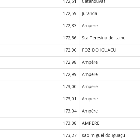
172,51
Catanduvas
172,59
Juranda
172,83
Ampere
172,86
Sta Teresina de itaipu
172,90
FOZ DO IGUACU
172,98
Ampére
172,99
Ampere
173,00
Ampere
173,01
Ampere
173,04
Ampére
173,08
AMPERE
173,27
sao miguel do iguaçu