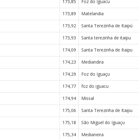
173,85
Foz do Iguacu
173,89
Matelandia
173,92
Santa Terezinha de Itaipú
173,93
Santa terezinha de itaipu
174,09
Santa Terezinha de Itaipu
174,23
Mediandira
174,29
Foz do Iguaçu
174,77
foz do iguacu
174,94
Missal
175,06
Santa Terezinha de Itaipu
175,18
São Miguel do Iguaçu
175,34
Medianeira