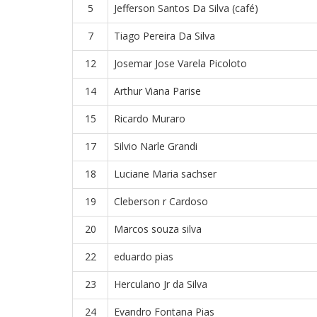
5
Jefferson Santos Da Silva (café)
7
Tiago Pereira Da Silva
12
Josemar Jose Varela Picoloto
14
Arthur Viana Parise
15
Ricardo Muraro
17
Silvio Narle Grandi
18
Luciane Maria sachser
19
Cleberson r Cardoso
20
Marcos souza silva
22
eduardo pias
23
Herculano Jr da Silva
24
Evandro Fontana Pias