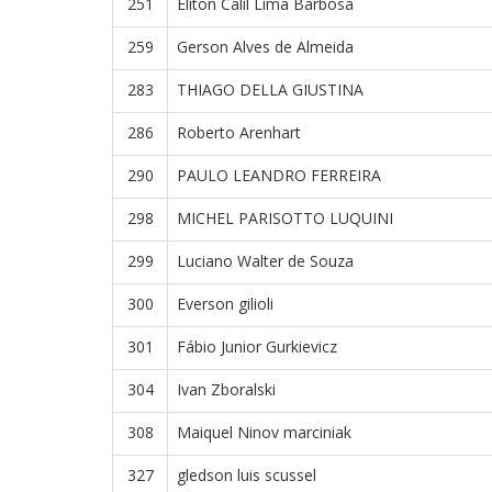
251
Eliton Calil Lima Barbosa
259
Gerson Alves de Almeida
283
THIAGO DELLA GIUSTINA
286
Roberto Arenhart
290
PAULO LEANDRO FERREIRA
298
MICHEL PARISOTTO LUQUINI
299
Luciano Walter de Souza
300
Everson gilioli
301
Fábio Junior Gurkievicz
304
Ivan Zboralski
308
Maiquel Ninov marciniak
327
gledson luis scussel